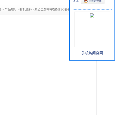
Q Q：
页
>
产品展厅
>
有机原料
>
聚乙二醇单甲醚MPEG各种型号现货
手机访问官网