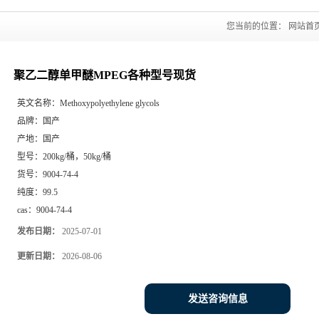
您当前的位置：
网站首
聚乙二醇单甲醚MPEG各种型号现货
英文名称：
Methoxypolyethylene glycols
品牌：
国产
产地：
国产
型号：
200kg/桶，50kg/桶
货号：
9004-74-4
纯度：
99.5
cas：
9004-74-4
发布日期：
2025-07-01
更新日期：
2026-08-06
发送咨询信息