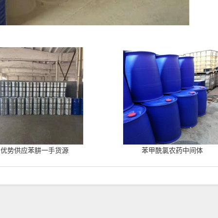
优势供应苯肼一手货源
苯甲酰氯农药中间体