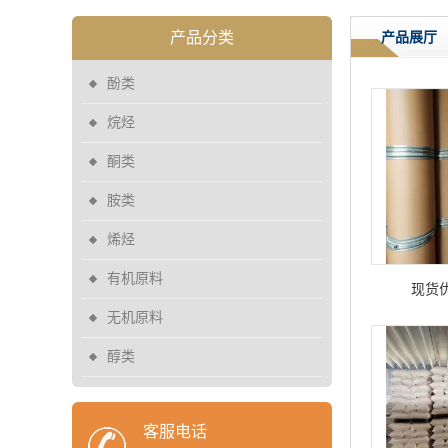
产品分类
产品展厅
酚类
烷烃
酮类
胺类
烯烃
有机原料
现货
无机原料
醇类
客服电话