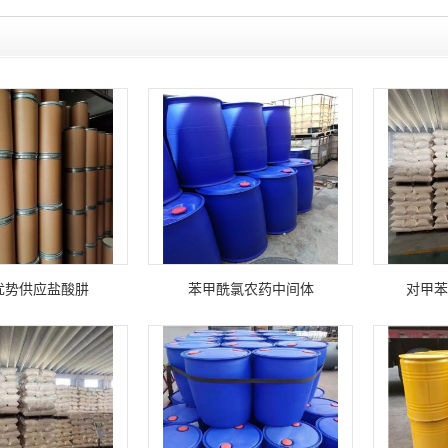
优势供应盐酸肼
苯甲酰氯农药中间体
对甲苯