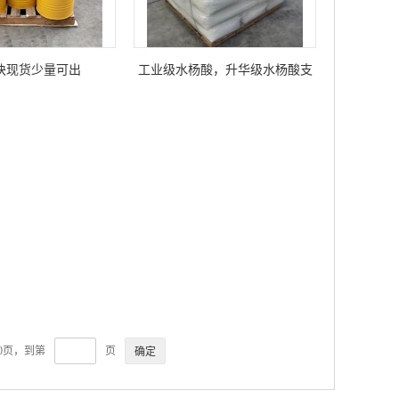
块现货少量可出
工业级水杨酸，升华级水杨酸支
持样品
0页，到第
页