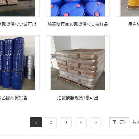
钴现货供应少量可出
烷基糖苷0810现货供应支持样品
吊白
醇乙醚现货销售
油酸酰胺现货1袋可出
1
2
3
4
5
下一页>
共1