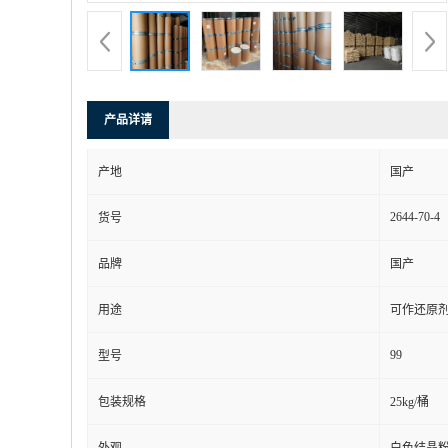
产品详请
产地
国产
2644-70-4
货号
品牌
国产
用途
可作还原
99
型号
包装规格
25kg/桶