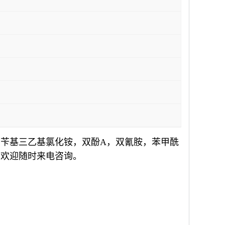
苄基三乙基氯化铵，双酚A，双氰胺，苯甲酰
，欢迎随时来电咨询。