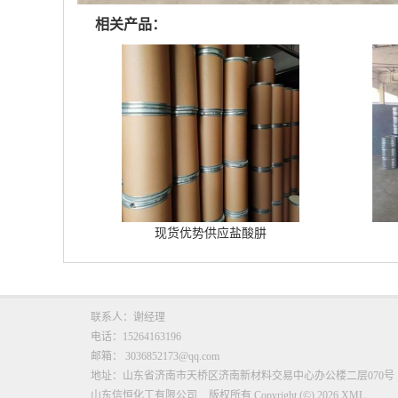
相关产品：
现货优势供应盐酸肼
联系人：谢经理
电话：15264163196
邮箱：
3036852173@qq.com
地址：山东省济南市天桥区济南新材料交易中心办公楼二层070号
山东信恒化工有限公司
版权所有 Copyright (©) 2026
XML