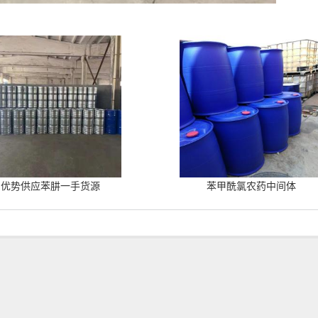
优势供应苯肼一手货源
苯甲酰氯农药中间体