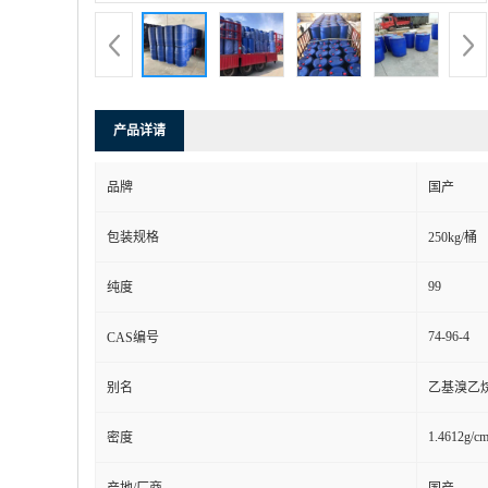
产品详请
品牌
国产
包装规格
250kg/桶
99
纯度
74-96-4
CAS编号
别名
乙基溴乙
1.4612g/c
密度