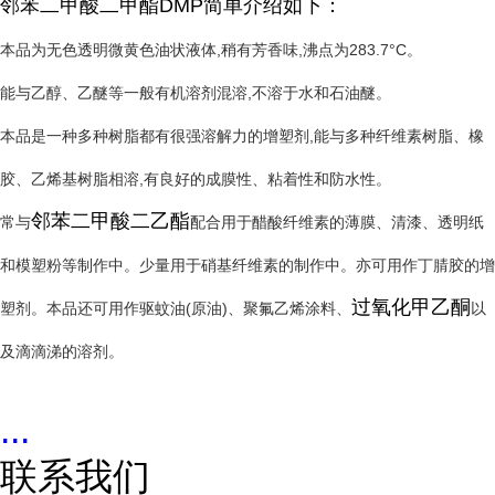
邻苯二甲酸二甲酯DMP简单介绍如下：
本品为无色透明微黄色油状液体,稍有芳香味,沸点为283.7°C。
能与乙醇、乙醚等一般有机溶剂混溶,不溶于水和石油醚。
本品是一种多种树脂都有很强溶解力的增塑剂,能与多种纤维素树脂、橡
胶、乙烯基树脂相溶,有良好的成膜性、粘着性和防水性。
邻苯二甲酸二乙酯
常与
配合用于醋酸纤维素的薄膜、清漆、透明纸
和模塑粉等制作中。少量用于硝基纤维素的制作中。亦可用作丁腈胶的增
过氧化甲乙酮
塑剂。本品还可用作驱蚊油(原油)、聚氟乙烯涂料、
以
及滴滴涕的溶剂。
...
联系我们