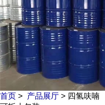
首页
>
产品展厅
> 四氢呋喃