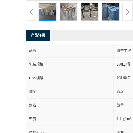
产品详请
品牌
济宁中银
包装规格
230kg/桶
108-90-7
CAS编号
99.5
纯度
别名
氯苯
1.11g/cm3
密度