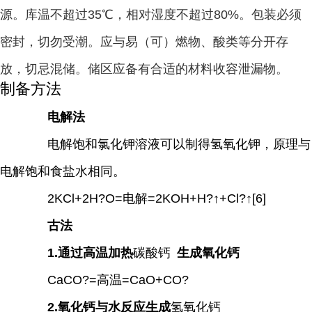
源。库温不超过35℃，相对湿度不超过80%。包装必须
密封，切勿受潮。应与易（可）燃物、酸类等分开存
放，切忌混储。储区应备有合适的材料收容泄漏物。
制备方法
电解法
电解饱和氯化钾溶液可以制得氢氧化钾，原理与
电解饱和食盐水相同。
2KCl+2H?O=电解=2KOH+H?↑+Cl?↑
[6]
古法
1.通过高温加热
碳酸钙
生成
氧化钙
CaCO?=高温=CaO+CO?
2.氧化钙与水反应生成
氢氧化钙