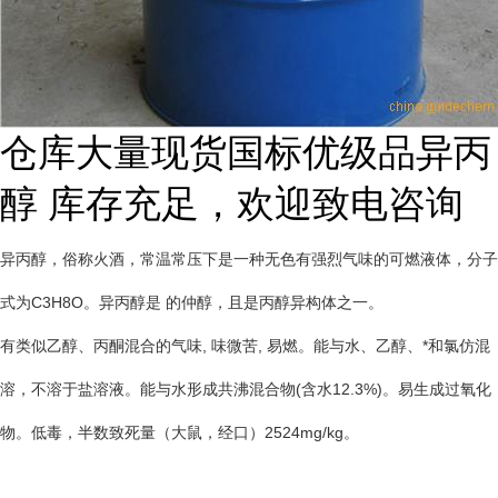
仓库大量现货国标优级品异丙
醇 库存充足，欢迎致电咨询
异丙醇，俗称火酒，常温常压下是一种无色有强烈气味的可燃液体，分子
式为C3H8O。异丙醇是 的仲醇，且是丙醇异构体之一。
有类似乙醇、丙酮混合的气味, 味微苦, 易燃。能与水、乙醇、*和氯仿混
溶，不溶于盐溶液。能与水形成共沸混合物(含水12.3%)。易生成过氧化
物。低毒，半数致死量（大鼠，经口）2524mg/kg。