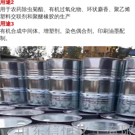
用途2
用于农药除虫菊酯、有机过氧化物、环状麝香、聚乙烯
塑料交联剂和聚醚橡胶的生产
用途3
有机合成中间体。增塑剂。染色偶合剂。印刷油墨配
制。