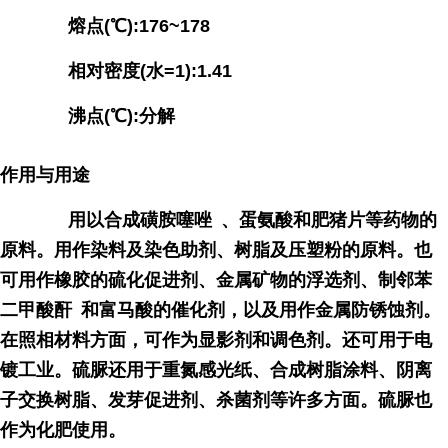
熔点(℃):176~178
相对密度(水=1):1.41
沸点(℃):分解
作用与用途
用以合成磺胺
噻唑
、蛋氨酸和肥猪片等药物的
原料。用作染料及染色助剂、树脂及压塑粉的原料。也
可用作橡胶的硫化促进剂、金属矿物的浮选剂、制
邻苯
二甲酸酐
和富马酸的催化剂，以及用作金属防锈蚀剂。
在照相材料方面，可作为显影剂和调色剂。还可用于电
镀工业。硫脲还用于重氮感光纸、合成树脂涂料、阴离
子交换树脂、发芽促进剂、杀菌剂等许多方面。硫脲也
作为化肥使用。