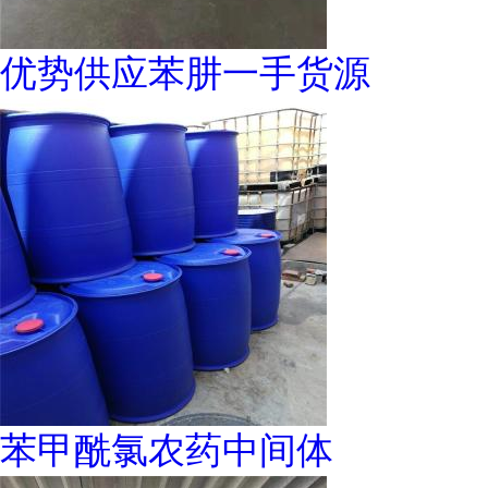
优势供应苯肼一手货源
苯甲酰氯农药中间体