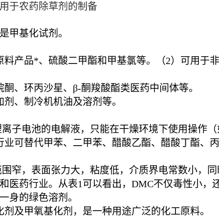
用于农药除草剂的制备
是甲基化试剂。
原料产品*、硫酸二甲酯和甲基氯等。（2）可用于
烷酮、环丙沙星、β-酮羧酸酯类医药中间体等。
加剂、制冷机机油及溶剂等。
锂离子电池的电解液，只能在干燥环境下使用操作（如
行业可替代甲苯、二甲苯、醋酸乙酯、醋酸丁酯、
范围窄，
表面张力
大，粘度低，介质界电常数小，同
和医药行业。从表1可以看出，DMC不仅毒性小，
一身的
绿色溶剂
。
化剂及甲氧基化剂，是一种用途广泛的化工原料。