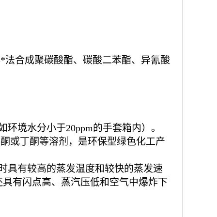
非*法合成聚碳酸酯、碳酸二苯酯、异氰酸
环境水分小于20ppm的手套箱内）。
丙酮或丁酮等溶剂，是环保型绿色化工产
时具有较高的蒸发温度和较快的蒸发速
还具有
闪点
高、蒸汽压低和空气中
爆炸下