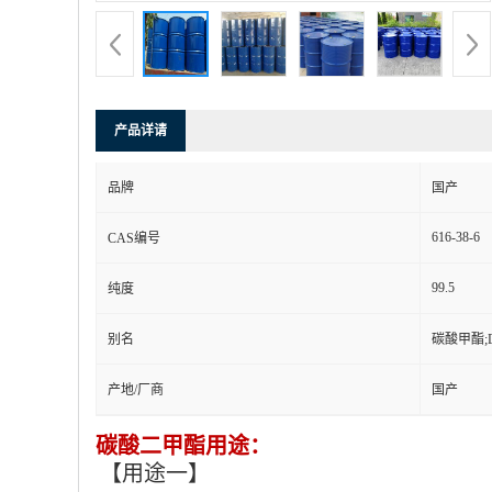
产品详请
品牌
国产
616-38-6
CAS编号
99.5
纯度
别名
碳酸甲酯;
产地/厂商
国产
碳酸二甲酯用途：
【用途一】