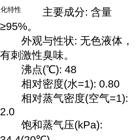
理化特性
主要成分: 含量
≥95%。
外观与性状: 无色液体，
有刺激性臭味。
沸点(℃): 48
相对密度(水=1): 0.80
相对蒸气密度(空气=1):
2.0
饱和蒸气压(kPa):
34.4(20℃)