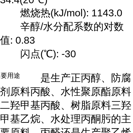
燃烧热(kJ/mol): 1143.0
辛醇/水分配系数的对数
值: 0.83
闪点(℃): -30
主要用途
是生产正丙醇、防腐
剂原料丙酸、水性聚原酯原料
二羟甲基丙酸、树脂原料三羟
甲基乙烷、水处理丙酮肟的主
要原料。丙醛还是生产聚乙烯