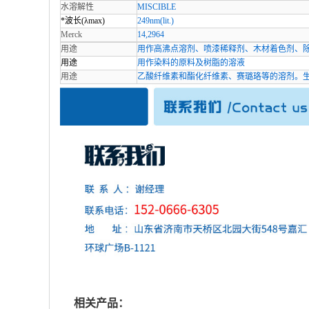
水溶解性
MISCIBLE
*波长(λmax)
249nm(lit.)
Merck
14,2964
用途
用作高沸点溶剂、喷漆稀释剂、木材着色剂、
用途
用作染料的原料及树脂的溶液
用途
乙酸纤维素和酯化纤维素、赛璐珞等的溶剂。
相关产品：