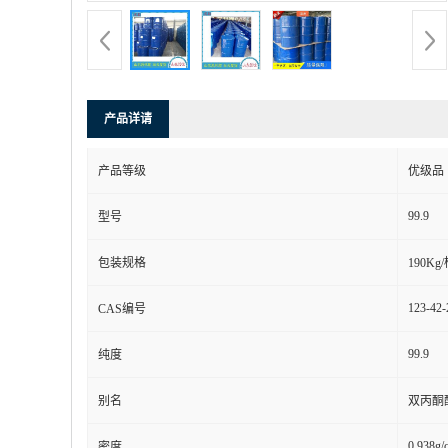
产品详请
产品等级
优级品
99.9
型号
包装规格
190Kg
123-42-
CAS编号
99.9
纯度
别名
双丙酮
0.938g/