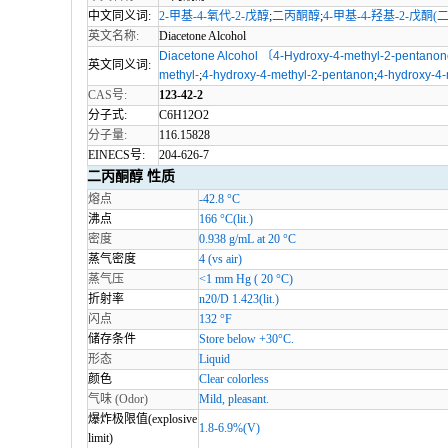
中文同义词:
2-甲基-4-氧代-2-戊醇
;
二丙酮醇
;
4-甲基-4-羟基-2-戊酮
英文名称:
Diacetone Alcohol
Diacetone Alcohol 〔4-Hydroxy-4-methyl-2-pentano
英文同义词:
methyl-
;
4-hydroxy-4-methyl-2-pentanon
;
4-hydroxy-4-
CAS号:
123-42-2
分子式:
C6H12O2
分子量:
116.15828
EINECS号:
204-626-7
二丙酮醇 性质
熔点
-42.8 °C
沸点
166 °C(lit.)
密度
0.938 g/mL at 20 °C
蒸气密度
4 (vs air)
蒸气压
<1 mm Hg ( 20 °C)
折射率
n
20/D
1.423(lit.)
闪点
132 °F
储存条件
Store below +30°C.
形态
Liquid
颜色
Clear colorless
气味 (Odor)
Mild, pleasant.
爆炸极限值(explosive
1.8-6.9%(V)
limit)