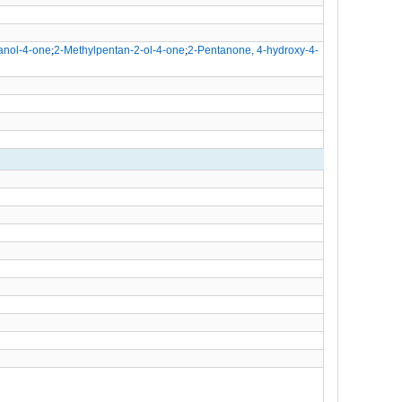
anol-4-one
;
2-Methylpentan-2-ol-4-one
;
2-Pentanone, 4-hydroxy-4-