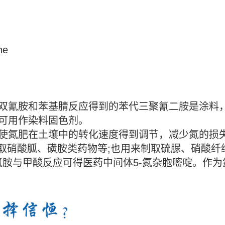
ne
。双氰胺和苯基腈反应得到的苯代三聚氰二胺是涂料
，可用作染料固色剂。
使氮肥在土壤中的转化速度得到调节，减少氮的损
取硝酸胍、磺胺类药物等;也用来制取硫脲、硝酸纤
氰胺与甲酸反应可得医药中间体5-氮杂胞嘧啶。作