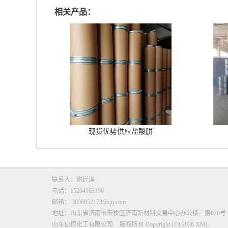
相关产品：
现货优势供应盐酸肼
联系人：谢经理
电话：15264163196
邮箱：
3036852173@qq.com
地址：山东省济南市天桥区济南新材料交易中心办公楼二层070号
山东信恒化工有限公司
版权所有 Copyright (©) 2026
XML