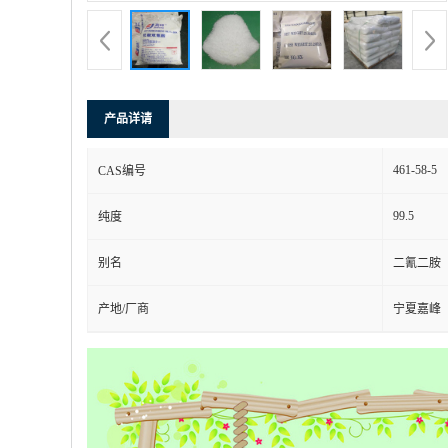
产品详请
461-58-5
CAS编号
99.5
纯度
别名
二氰二胺
产地/厂商
宁夏嘉峰