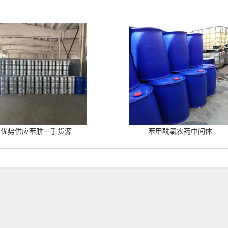
优势供应苯肼一手货源
苯甲酰氯农药中间体