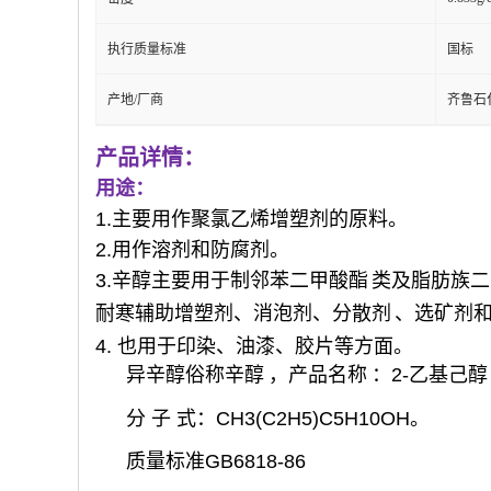
执行质量标准
国标
产地/厂商
齐鲁石
产品详情：
用途：
1.主要用作聚氯乙烯增塑剂的原料。
2.用作溶剂和防腐剂。
3.辛醇主要用于制
邻苯二甲酸酯
类及脂肪族二
耐寒辅助增塑剂、消泡剂、
分散剂
、选矿剂
4. 也用于印染、油漆、胶片等方面。
异辛醇俗称
辛醇
，
产品名称
：2-乙基己醇
分 子 式：CH3(C2H5)C5H10OH。
质量标准GB6818-86