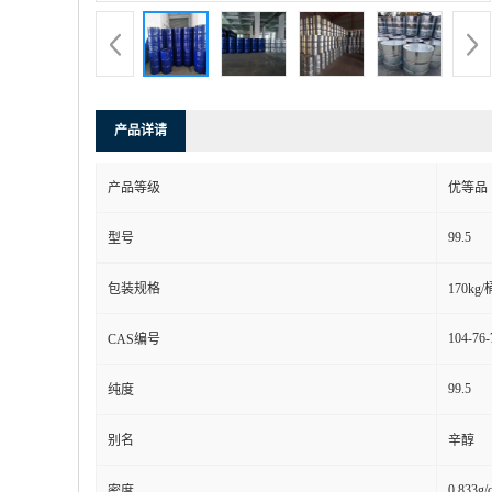
产品详请
产品等级
优等品
99.5
型号
包装规格
170kg/
104-76-
CAS编号
99.5
纯度
别名
辛醇
0.833g/
密度