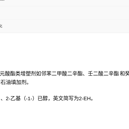
化
元酸酯类增塑剂如邻苯二甲酸二辛酯、
壬二酸二辛酯
和
和石油填加剂。
 、2-乙基（-1-）已醇，英文简写为2-EH。