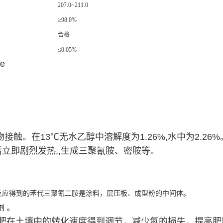
207.0~211.0
≥98.0%
合格
≤0.05%
e
接触。在13℃无水乙醇中溶解度为1.26%,水中为2.26
立即剧烈发热,,生成三聚氰胺、密胺等。
反应得到的苯代三聚氰二胺是涂料，层压板、成型粉的中间体。
剂
。
氮肥在土壤中的转化速度得到调节，减少氮的损失，提高肥