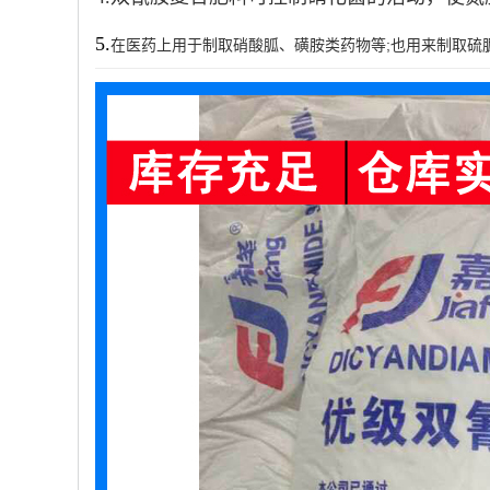
5.
在医药上用于制取硝酸胍、磺胺类药物等;也用来制取硫