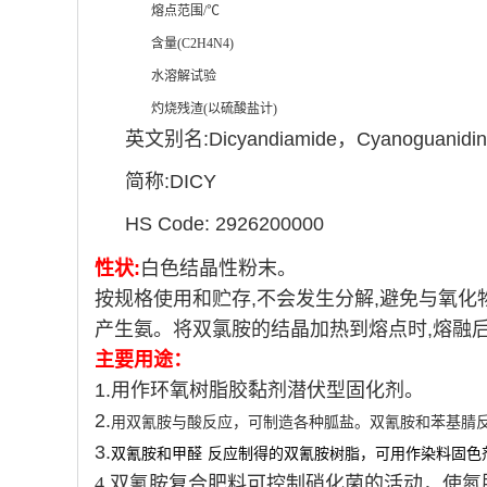
熔点范围/℃
含量(C2H4N4)
水溶解试验
灼烧残渣(以硫酸盐计)
英文别名:Dicyandiamide，Cyanoguanidin
简称:DICY
HS Code: 2926200000
性状:
白色结晶性粉末。
按规格使用和贮存,不会发生分解,避免与氧化物
产生氨。将双氯胺的结晶加热到熔点时,熔融后
主要用途：
1.用作环氧树脂胶黏剂潜伏型固化剂。
2.
用双氰胺与酸反应，可制造各种胍盐。双氰胺和苯基腈
3.
双氰胺和
甲醛
反应制得的双氰胺树脂，可用作染料
固色
4.双氰胺复合肥料可控制硝化菌的活动，使