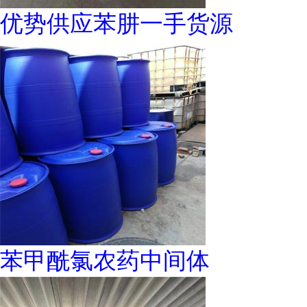
优势供应苯肼一手货源
苯甲酰氯农药中间体