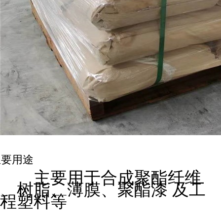
主要用途
主要用于合成
聚酯纤维
、树脂、薄膜、
聚酯漆
及工
程塑料等