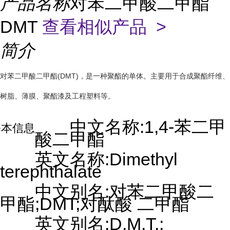
产品名称
对苯二甲酸二甲酯
DMT
查看相似产品 >
简介
对苯二甲酸二甲酯(DMT)，是一种聚酯的单体。主要用于合成聚酯纤维、
树脂、薄膜、聚酯漆及工程塑料等。
中文名称:
1,4-苯二甲
基本信息
酸二甲酯
英文名称:Dimethyl
terephthalate
中文别名:对苯二甲酸二
甲酯;DMT;
对酞酸
二甲酯
英文别名:D.M.T.;