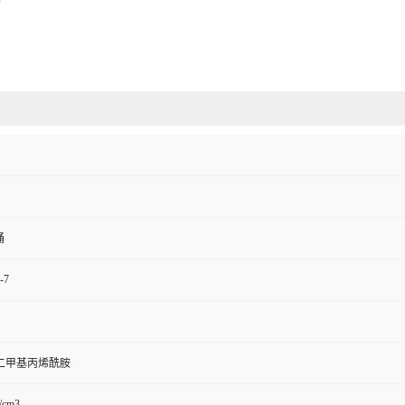
桶
-7
-二甲基丙烯酰胺
/cm3