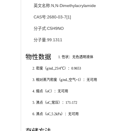
英文名称:N,N-Dimethylacrylamide
CAS号:2680-03-7[1]
分子式:C5H9NO
分子量:99.1311
物性数据
1. 性状：无色透明液体
2. 密度（g/mL,25/4℃）：0.9653
3. 相对蒸汽密度（g/mL,空气=1）：无可用
4. 熔点（oC）：无可用
5. 沸点（oC,常压）：171-172
6. 沸点（oC,5.2kPa）：无可用
存储方法