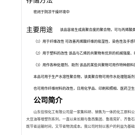
密闭于阴凉干燥环境中
主要用途
该品容易生成高聚合度的聚合物，可与丙烯酸
（1）用于纤维改性 可改善丙烯酸纤维的吸湿性、染色性及手
（2）用于塑料的改性 该品与乙烯的共聚物有优异的机械强度
（3）用作各种处理剂、助剂 该品的某些共聚物可用作特种颜
本品可用于生产水溶性聚合物，该类聚合物可用作水处理阻垢剂
也可用作纤维材料的改性，日用化学品、印刷和照相、医药卫生
公司简介
山东信恒化工有限公司是一家集科研、销售为一体的化工原料公
大豆油等增塑剂系列，一直以来长期与鲁西集团、鲁南兖矿、齐鲁石
既节省运输时间，又节省物流成本。我公司时刻以客户的利益为基础