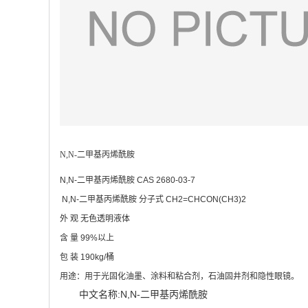
N,N-二甲基丙烯酰胺
N,N-二甲基丙烯酰胺 CAS 2680-03-7
N,N-二甲基丙烯酰胺 分子式 CH2=CHCON(CH3)2
外 观 无色透明液体
含 量 99%以上
包 装 190kg/桶
用途：用于光固化油墨、涂料和粘合剂，石油固井剂和隐性眼镜。
中文名称:N,N-二甲基丙烯酰胺