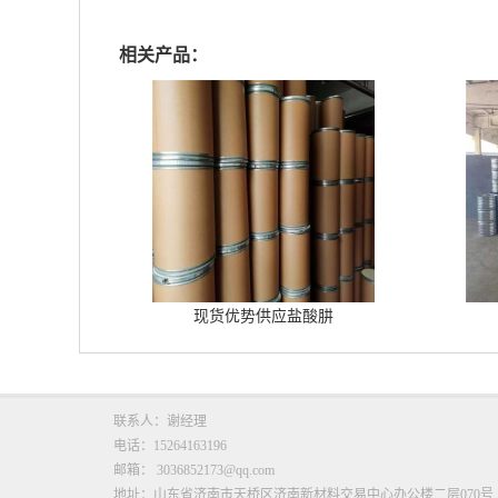
相关产品：
现货优势供应盐酸肼
联系人：谢经理
电话：15264163196
邮箱：
3036852173@qq.com
地址：山东省济南市天桥区济南新材料交易中心办公楼二层070号