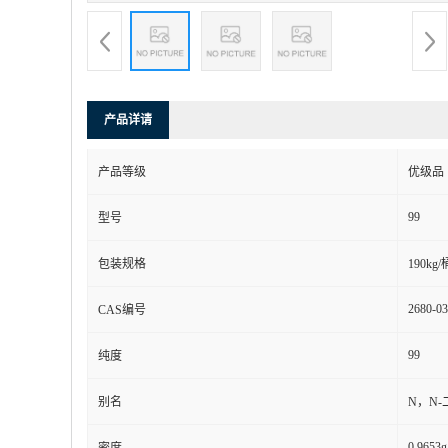
产品详请
产品等级
优级品
99
型号
包装规格
190kg/
2680-03
CAS编号
99
纯度
别名
N，N
0.9653g
密度