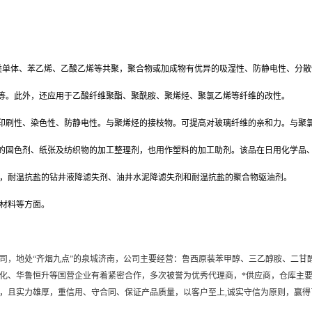
类单体、苯乙烯、乙酸乙烯等共聚，聚合物或加成物有优异的吸湿性、防静电性、分散
感等。此外，还应用于乙酸纤维聚酯、聚酰胺、聚烯烃、聚氯乙烯等纤维的改性。
、印刷性、染色性、防静电性。与聚烯烃的接枝物。可提高对玻璃纤维的亲和力。与聚
料的固色剂、纸张及纺织物的加工整理剂，也用作塑料的加工助剂。该品在日用化学品
，耐温抗盐的钻井液降滤失剂、油井水泥降滤失剂和耐温抗盐的聚合物驱油剂。
材料等方面。
司，地处“齐烟九点”的泉城济南，公司主要经营：鲁西原装苯甲醇、三乙醇胺、二甘醇
化、华鲁恒升等
国营企业有着紧密合作，多次被誉为优秀代理商，*供应商，仓库主
，且实力雄厚，重信用、守合同、保证产品质量，以客户至上,诚实守信为原则，赢