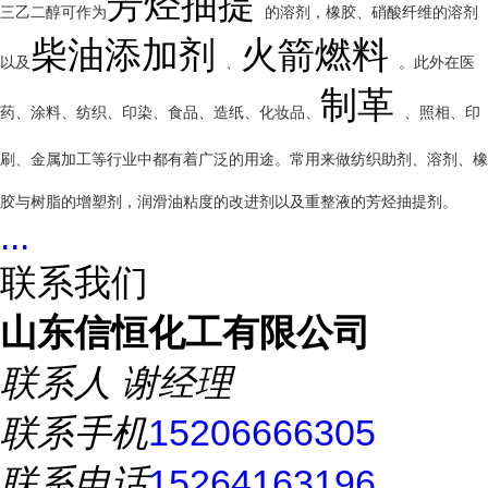
芳烃抽提
三乙二醇可作为
的溶剂，橡胶、硝酸纤维的溶剂
柴油添加剂
火箭燃料
以及
、
。此外在医
制革
药、涂料、纺织、印染、食品、造纸、化妆品、
、照相、印
刷、金属加工等行业中都有着广泛的用途。常用来做纺织助剂、溶剂、橡
胶与树脂的增塑剂，润滑油粘度的改进剂以及重整液的芳烃抽提剂。
...
联系我们
山东信恒化工有限公司
联系人
谢经理
联系手机
15206666305
联系电话
15264163196