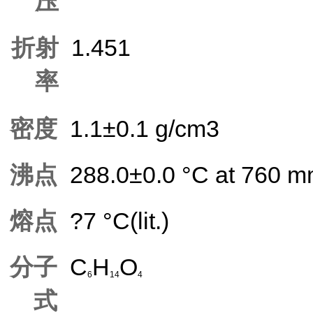
压
折射
1.451
率
密度
1.1±0.1 g/cm3
沸点
288.0±0.0 °C at 760 
熔点
?7 °C(lit.)
分子
C
H
O
6
14
4
式