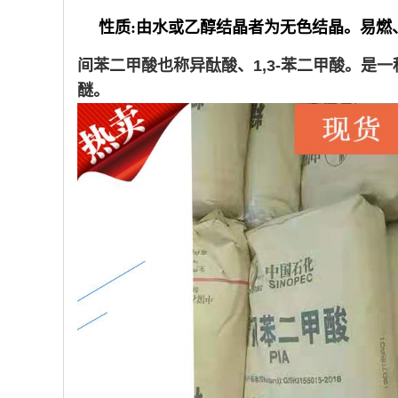
性质:由水或乙醇结晶者为无色结晶。易
间苯二甲酸也称异酞酸、1,3-苯二甲酸。
醚。