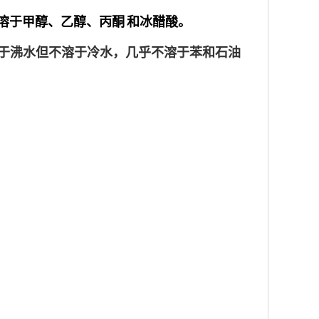
溶于甲醇、乙醇、
丙酮
和冰醋酸。
溶于沸水但不溶于冷水，几乎不溶于苯和石油