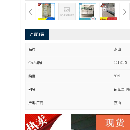
产品详请
品牌
燕山
121-91-5
CAS编号
99.9
纯度
别名
间苯二甲酸
产地/厂商
燕山