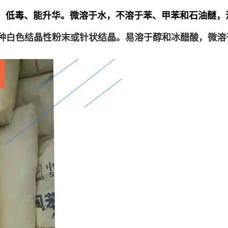
燃、低毒、能升华。微溶于水，不溶于苯、甲苯和石油醚，
是一种白色结晶性粉末或针状结晶。易溶于醇和冰醋酸，微