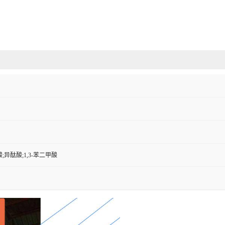
;异酞酸;1,3-苯二甲酸