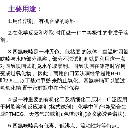
主要用途：
1.用作溶剂、有机合成的原料
2.在化学反应和
萃取
时用做一种中等极性的非质子
溶
剂
。
3.四氢呋喃是一种无色、低
粘度
的液体，室温时四氢
呋喃与水能部分混溶，部分不法试剂商就是利用这一点
对四氢呋喃试剂兑水牟取暴利。四氢呋喃在储存时容易
变成
过氧化物
。因此，商用的四氢呋喃经常是用
BHT
，
即
2,6-二叔丁基对甲酚
来防止氧化。四氢呋喃可以通过
氢氧化钠
置于密封瓶中在暗处保存。
4.是一种重要的有机化工及精细化工原料，广泛应用
于树脂溶剂
;反应溶剂(格式试剂）
;化学中间产物(聚合生
成PTMEG、天然气加味剂);色谱溶剂(凝胶渗透色谱法)。
5.四氢呋喃具有低毒、低沸点、流动性好等特点。