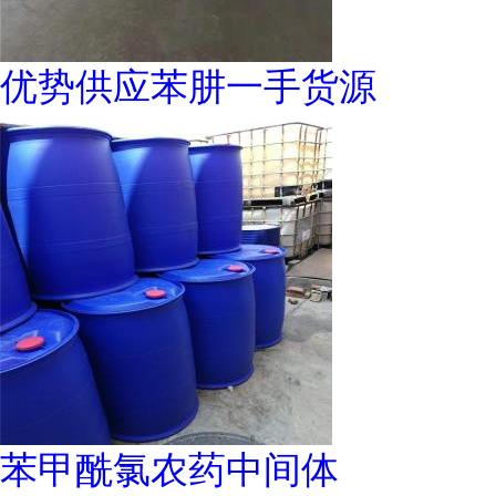
优势供应苯肼一手货源
苯甲酰氯农药中间体