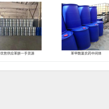
优势供应苯肼一手货源
苯甲酰氯农药中间体