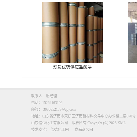
现货优势供应盐酸肼
联系人：谢经理
电话：15264163196
邮箱：
3036852173@qq.com
地址：山东省济南市天桥区济南新材料交易中心办公楼二层070号
山东信恒化工有限公司
版权所有 Copyright (©) 2026
XML
技术支持：
盖德化工网
食品商务网